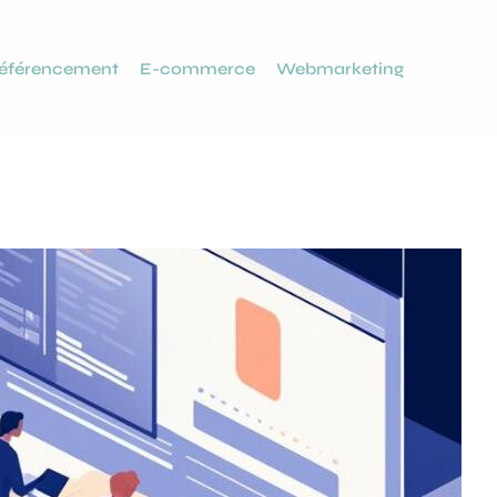
éférencement
E-commerce
Webmarketing