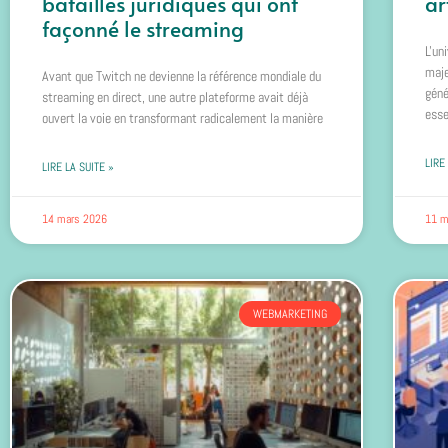
batailles juridiques qui ont
ar
façonné le streaming
L'un
maje
Avant que Twitch ne devienne la référence mondiale du
géné
streaming en direct, une autre plateforme avait déjà
esse
ouvert la voie en transformant radicalement la manière
LIRE
LIRE LA SUITE »
14 mars 2026
11 m
WEBMARKETING