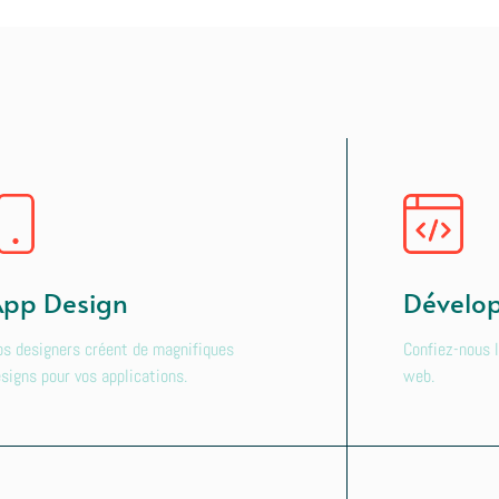
pp Design
Dévelo
s designers créent de magnifiques
Confiez-nous 
signs pour vos applications.
web.