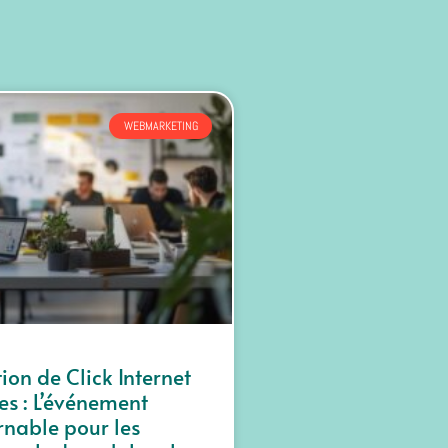
WEBMARKETING
ion de Click Internet
es : L’événement
rnable pour les