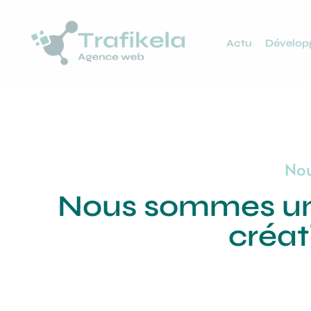
Actu
Dévelo
Nou
Nous sommes une
créa