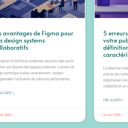
s avantages de Figma pour
5 erreurs
s design systems
votre pub
llaboratifs
définitio
caractéri
réation d'interfaces modernes nécessite des outils
tés aux besoins des équipes créatives. L'univers du
La rédaction web
gn numérique évolue constamment, rendant
précise des techn
spensable l'utilisation de solutions performantes
rédactionnel mal
crédibilité et en 
 LA SUITE »
LIRE LA SUITE »
llet 2025
24 avril 2025