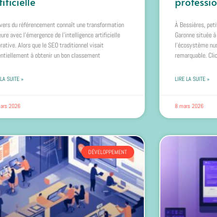
tificielle
professi
ivers du référencement connaît une transformation
À Bessières, pe
ure avec l'émergence de l'intelligence artificielle
Garonne située à
rative. Alors que le SEO traditionnel visait
l’écosystème num
ntiellement à obtenir un bon classement
remarquable. Cli
 LA SUITE »
LIRE LA SUITE »
ars 2026
8 mars 2026
DÉVELOPPEMENT