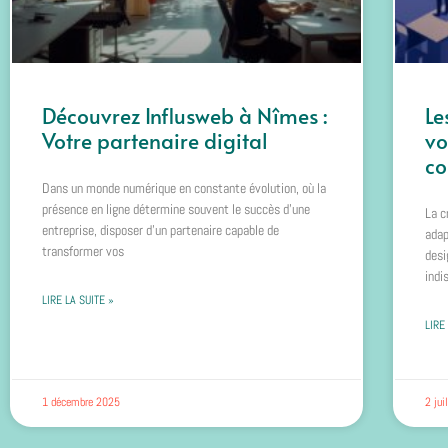
Découvrez Influsweb à Nîmes :
Le
Votre partenaire digital
vo
co
Dans un monde numérique en constante évolution, où la
présence en ligne détermine souvent le succès d’une
La c
entreprise, disposer d’un partenaire capable de
adap
transformer vos
desi
indi
LIRE LA SUITE »
LIRE
1 décembre 2025
2 jui