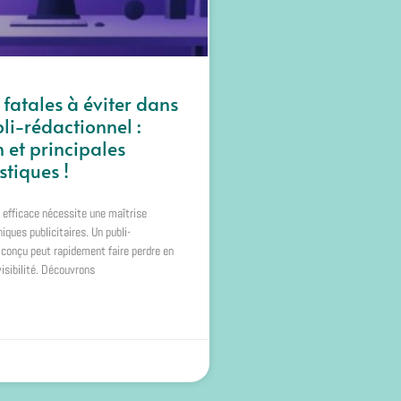
 fatales à éviter dans
li-rédactionnel :
n et principales
stiques !
 efficace nécessite une maîtrise
iques publicitaires. Un publi-
 conçu peut rapidement faire perdre en
visibilité. Découvrons