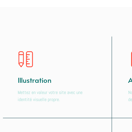
Illustration
A
Mettez en valeur votre site avec une
No
identité visuelle propre.
de