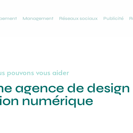
ppement
Management
Réseaux sociaux
Publicité
R
s pouvons vous aider
 agence de design 
tion numérique